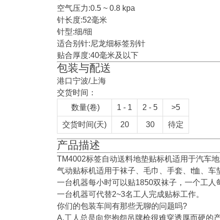
空气压力:0.5 ~ 0.8 kpa
针长度:52毫米
针型:细/细
适合别针:尼龙细标签别针
贴合厚度:40毫米及以下
包装与配送
港口宁波/上海
交货时间：
数量(卷)
1 - 1
2 - 5
>5
交货时间(天)
20
30
待定
产品描述
TM4002标签自动送料地垫贴标机适用于汽车
气动贴标机适用于袜子、毛巾、手套、t恤、车
一台机器每小时可以贴1850双袜子，一个工人
一台机器可代替2~3名工人完成贴标工作。
你们的包装车间有那些无聊的问题吗?
A.工人总是向您抱怨吊牌枪很难穿透厚而硬的