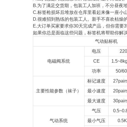
B.为了满足交货期，包装工人加班，不分昼夜
C.标签枪损坏后堆放在仓库里看起来像一座小
D.很难招到熟练的包装工人。新手不喜欢枯燥
E.大订单买家要求你30天完成产品，但你需要
如果你总是面临这些问题，标签机将帮助你解
气动贴标机
电压
22
电磁阀系统
CE
1.5~8k
功率
50/6
标记速度
27pair
主要性能参数（袜子）
最小速度
20pair
最大速度
30pair
气压
0.5~0
气动系统
最小气压
0.5