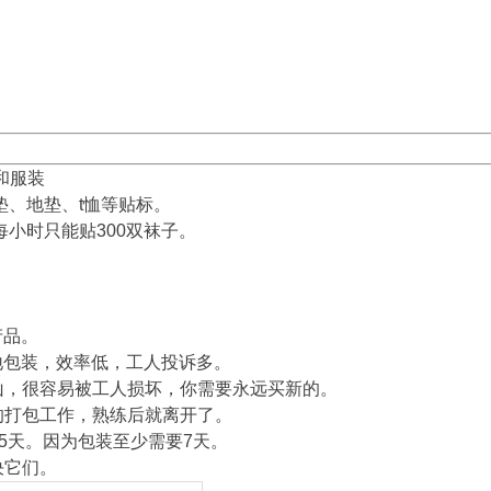
和服装
垫、地垫、t恤等贴标。
每小时只能贴300双袜子。
产品。
地包装，效率低，工人投诉多。
山，很容易被工人损坏，你需要永远买新的。
的打包工作，熟练后就离开了。
35天。因为包装至少需要7天。
决它们。