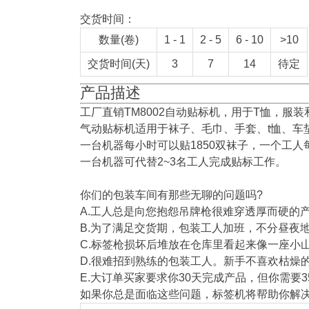
交货时间：
数量(卷)
1 - 1
2 - 5
6 - 10
>10
交货时间(天)
3
7
14
待定
产品描述
工厂直销TM8002自动贴标机，用于T恤，服装
气动贴标机适用于袜子、毛巾、手套、t恤、车
一台机器每小时可以贴1850双袜子，一个工人
一台机器可代替2~3名工人完成贴标工作。
你们的包装车间有那些无聊的问题吗?
A.工人总是向您抱怨吊牌枪很难穿透厚而硬的
B.为了满足交货期，包装工人加班，不分昼夜
C.标签枪损坏后堆放在仓库里看起来像一座小
D.很难招到熟练的包装工人。新手不喜欢枯燥
E.大订单买家要求你30天完成产品，但你需要
如果你总是面临这些问题，标签机将帮助你解