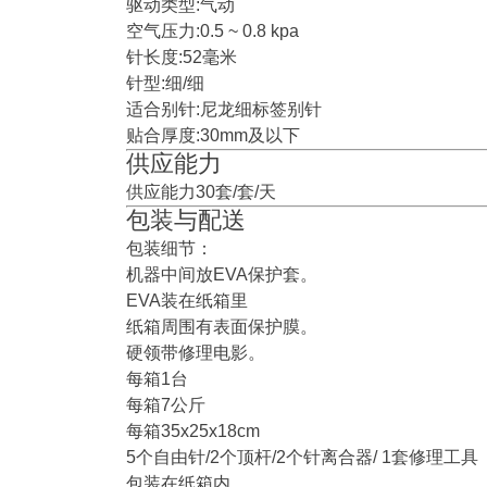
驱动类型:气动
空气压力:0.5 ~ 0.8 kpa
针长度:52毫米
针型:细/细
适合别针:尼龙细标签别针
贴合厚度:30mm及以下
供应能力
供应能力30套/套/天
包装与配送
包装细节：
机器中间放EVA保护套。
EVA装在纸箱里
纸箱周围有表面保护膜。
硬领带修理电影。
每箱1台
每箱7公斤
每箱35x25x18cm
5个自由针/2个顶杆/2个针离合器/ 1套修理工具
包装在纸箱内。