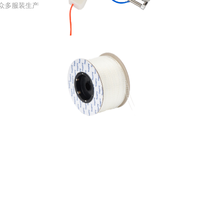
钉标枪
众多服装生产
胶针