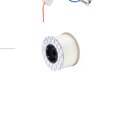
钉标枪
胶针