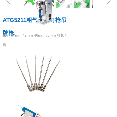
ꁆ
ꁇ
ATG5211粗气动快钉枪吊
钉标机
牌枪
粗针 37mm 42mm 46mm 50mm 针长可
选
钉标机配件